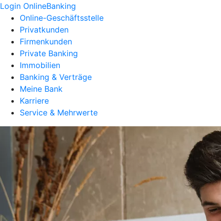
Login OnlineBanking
Online-Geschäftsstelle
Privatkunden
Firmenkunden
Private Banking
Immobilien
Banking & Verträge
Meine Bank
Karriere
Service & Mehrwerte