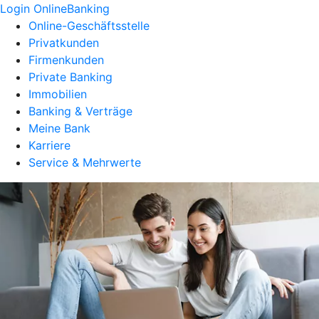
Login OnlineBanking
Online-Geschäftsstelle
Privatkunden
Firmenkunden
Private Banking
Immobilien
Banking & Verträge
Meine Bank
Karriere
Service & Mehrwerte