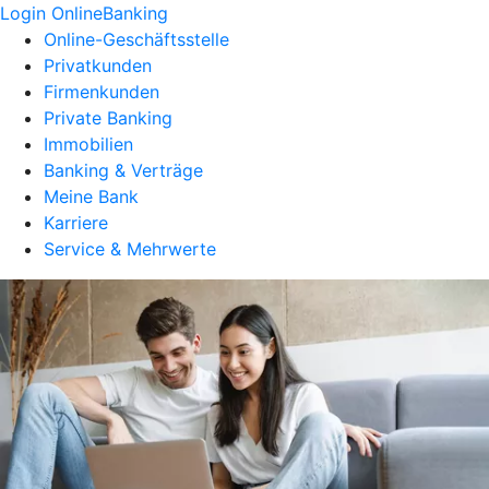
Login OnlineBanking
Online-Geschäftsstelle
Privatkunden
Firmenkunden
Private Banking
Immobilien
Banking & Verträge
Meine Bank
Karriere
Service & Mehrwerte