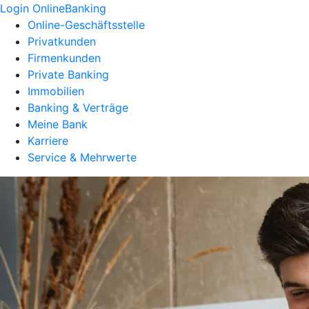
Login OnlineBanking
Online-Geschäftsstelle
Privatkunden
Firmenkunden
Private Banking
Immobilien
Banking & Verträge
Meine Bank
Karriere
Service & Mehrwerte