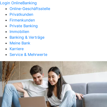
Login OnlineBanking
Online-Geschäftsstelle
Privatkunden
Firmenkunden
Private Banking
Immobilien
Banking & Verträge
Meine Bank
Karriere
Service & Mehrwerte