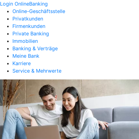
Login OnlineBanking
Online-Geschäftsstelle
Privatkunden
Firmenkunden
Private Banking
Immobilien
Banking & Verträge
Meine Bank
Karriere
Service & Mehrwerte