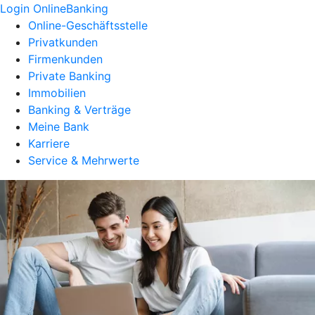
Login OnlineBanking
Online-Geschäftsstelle
Privatkunden
Firmenkunden
Private Banking
Immobilien
Banking & Verträge
Meine Bank
Karriere
Service & Mehrwerte