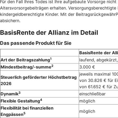
Für den Fall Ihres Todes ist Ihre aufgebaute Vorsorge nich
Altersvorsorgebeiträgen erhalten. Versorgungsberechtigte 
kindergeldberechtigte Kinder. Mit der BeitragsrückgewährPo
absichern.
BasisRente der Allianz im Detail
Das passende Produkt für Sie
BasisRente der All
1
Art der Beitragszahlung
laufend, abgekürzt,
2
Mindestbeitrag/-summe
3.000 €
jeweils maximal 10
Steuerlich geförderter Höchstbetrag
von 30.826 € für E
2026
von 61.652 € für 
3
Dynamik
einschließbar
4
Flexible Gestaltung
möglich
Flexibilität bei finanziellen
möglich
5
Engpässen