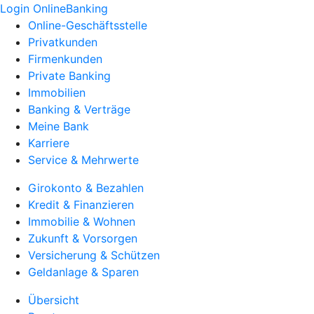
Login OnlineBanking
Online-Geschäftsstelle
Privatkunden
Firmenkunden
Private Banking
Immobilien
Banking & Verträge
Meine Bank
Karriere
Service & Mehrwerte
Girokonto & Bezahlen
Kredit & Finanzieren
Immobilie & Wohnen
Zukunft & Vorsorgen
Versicherung & Schützen
Geldanlage & Sparen
Übersicht