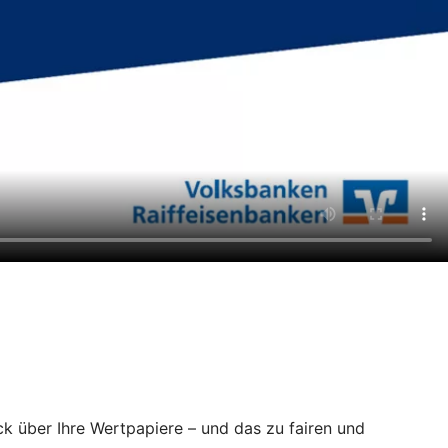
ck über Ihre Wertpapiere – und das zu fairen und