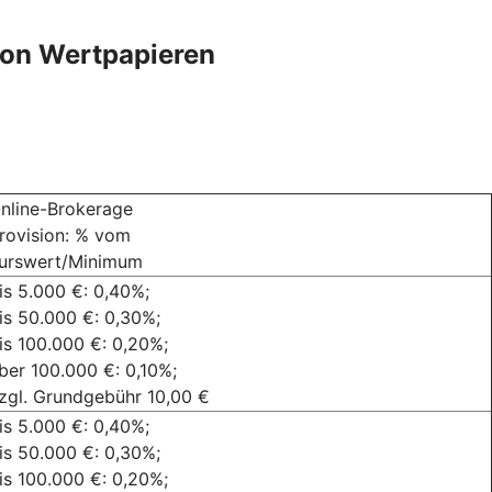
von Wertpapieren
nline-Brokerage
rovision: % vom
urswert/Minimum
is 5.000 €: 0,40%;
is 50.000 €: 0,30%;
is 100.000 €: 0,20%;
ber 100.000 €: 0,10%;
zgl. Grundgebühr 10,00 €
is 5.000 €: 0,40%;
is 50.000 €: 0,30%;
is 100.000 €: 0,20%;