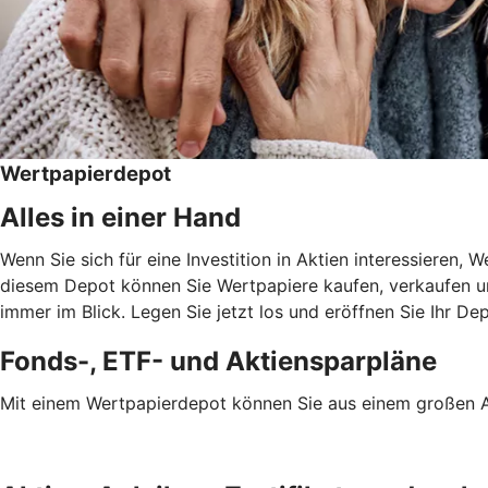
Wertpapierdepot
Alles in einer Hand
Wenn Sie sich für eine Investition in Aktien interessieren
diesem Depot können Sie Wertpapiere kaufen, verkaufen und
immer im Blick. Legen Sie jetzt los und eröffnen Sie Ihr Dep
Fonds-, ETF- und Aktiensparpläne
Mit einem Wertpapierdepot können Sie aus einem großen A