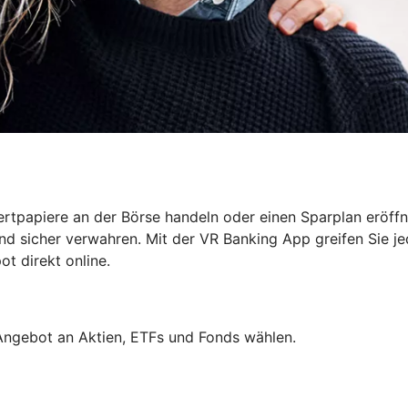
, Wertpapiere an der Börse handeln oder einen Sparplan eröf
 sicher verwahren. Mit der VR Banking App greifen Sie jed
ot direkt online.
ngebot an Aktien, ETFs und Fonds wählen.