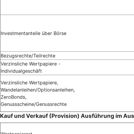
Investmentanteile über Börse
Bezugsrechte/Teilrechte
Verzinsliche Wertpapiere -
Individualgeschäft
Verzinsliche Wertpapiere,
Wandelanleihen/Optionsanleihen,
ZeroBonds,
Genussscheine/Genussrechte
Kauf und Verkauf (Provision) Ausführung im Au
Wertpapierart